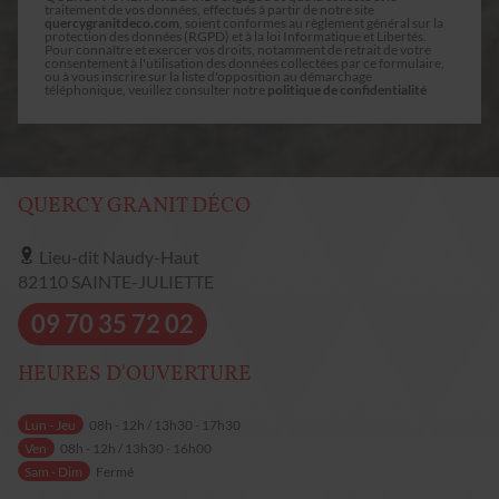
traitement de vos données, effectués à partir de notre site
quercygranitdeco.com
, soient conformes au règlement général sur la
protection des données (RGPD) et à la loi Informatique et Libertés.
Pour connaître et exercer vos droits, notamment de retrait de votre
consentement à l'utilisation des données collectées par ce formulaire,
ou à vous inscrire sur la liste d'opposition au démarchage
téléphonique, veuillez consulter notre
politique de confidentialité
QUERCY GRANIT DÉCO
Lieu-dit Naudy-Haut
82110
SAINTE-JULIETTE
09 70 35 72 02
HEURES D'OUVERTURE
Lun - Jeu
08h - 12h / 13h30 - 17h30
Ven
08h - 12h / 13h30 - 16h00
Sam - Dim
Fermé