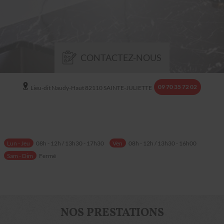
CONTACTEZ-NOUS
09 70 35 72 02
Lieu-dit Naudy-Haut
82110
SAINTE-JULIETTE
Lun - Jeu
08h - 12h / 13h30 - 17h30
Ven
08h - 12h / 13h30 - 16h00
Sam - Dim
Fermé
NOS PRESTATIONS